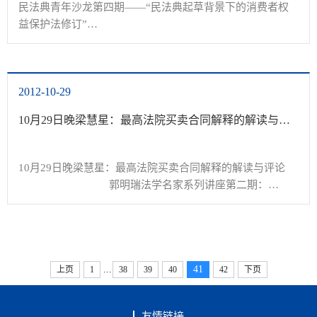
民法典青年沙龙第四期——“民法典起草背景下的消费者权
益保护法修订”

				联合主办：烟台大学法学院·中国人民大
学民商事法律科学研究中心

2012-10-29
沙龙主题：民法典起草背景下的消费者权益保护法修订

10月29日晚梁慧星：最高法院买卖合同解释的解读与评论
沙龙时间：2012年11...
10月29日晚梁慧星：最高法院买卖合同解释的解读与评论

				郭明瑞法学名家系列讲座第二期：

讲座题目：最高法院买卖合同解释的解读与评论

...
41
上页
1
38
39
40
42
下页
主讲人：梁慧星&nbsp;&nbsp;&nbsp;&nbsp;&nbsp;&nbsp; 
博士生导师、教授...
友情链接