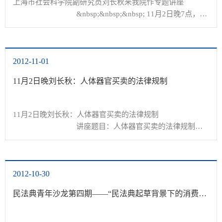
上海市社会科学院副研究员刘长秋来我院作专题讲座

				&nbsp;&nbsp;&nbsp; 11月2日晚7点，上
海市法学会生命法学研究会副会长、上海市社科院法学研究
所生命法学研究中心主任、《国外社会科学前沿》编辑刘长
秋副研究员...
2012-11-01
11月2日晚刘长秋：人体器官买卖的法律规制
11月2日晚刘长秋：人体器官买卖的法律规制

				讲座题目：人体器官买卖的法律规制

主讲人：刘长秋&nbsp; 博士

2012-10-30
讲座时间：2012年11月2日（周五）晚19：00

民法典青年沙龙第四期——“民法典起草背景下的消费者权益保护法修订”
讲座地点：法学院二楼多媒体报告厅

主讲人简介：刘长秋，...