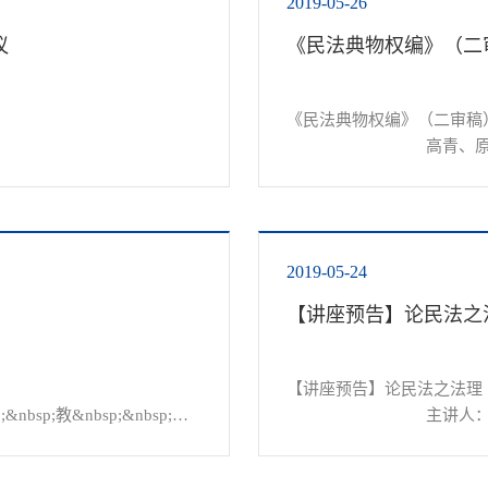
2019-05-26
议
《民法典物权编》（二
《民法典物权编》（二审稿）
				高青、原轩、倪
6085836735.pdf

&nbsp; &nbsp;烟台大学法
&nbsp;（2019 年 5 月 22 日
、...
&nbsp; &nbsp; &nbsp; &nbsp
2019-05-24
【讲座预告】论民法之
【讲座预告】论民法之法理

p;教&nbsp;&nbsp;授

				主讲人：黄茂荣&nbsp;
主持人：王洪平 &nbsp; &nbs
时&nbsp; 间：2019年5月28