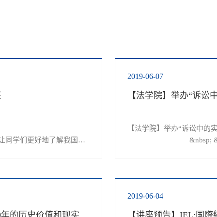
2019-06-07
座
【法学院】举办“诉讼
【法学院】举办“诉讼中的实
; 为了让同学们更好地了解我国土
				&nbsp; &nbs
办以“镜鉴过往启迪未来—土
词避重就轻的情况，站在不
2019-06-04
【讲座预告】镜鉴过往启迪未来——土地制度改革40年的历史价值和现实价值剖析
【讲座预告】IEL:国際