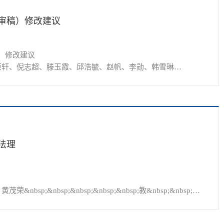
审稿）修改建议
修改建议

志超、滕玉霞、邱浩毓、赵帆、李勋、韩雪琳

学院 2018级硕士研究生

）

; &nb...
法理
&nbsp;&nbsp;&nbsp;&nbsp;教&nbsp;&nbsp;授

p; 教授

日（周二）8:00—9:30
