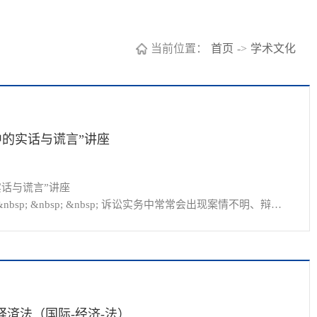
当前位置：
首页
->
学术文化
中的实话与谎言”讲座
话与谎言”讲座

p; &nbsp; &nbsp; 诉讼实务中常常会出现案情不明、辩护
同的角度看案件也会有不同的观点。
経済法（国际-经济-法）